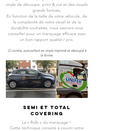
vinyle de découpe, print & cut et des visuels
grands formats.
En fonction de la taille de votre véhicule, de
la complexité de votre visuel et de la
durabilité souhaitée, nous saurons vous
conseiller pour un marquage efficace avec
un bon rapport qualité / prix.
Ci-contre, autocollant en vinyle imprimé
et découpé à
la forme.
SEMI ET TOTAL
COVERING
La « Rolls » du marquage !
Cette technique consiste à couvrir votre