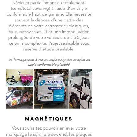
véhicule partiellement ou totalement
(semi/total covering) à l’aide d’un vinyle
conformable haut de gamme. Elle nécessite
souvent la dépose d’une partie des
éléments de votre carrosserie (plastiques,
feux, rétroviseurs…) et une immobilisation
prolongée de votre véhicule de 3 à 5 jours
selon la complexité. Projet réalisable sous
réserve d'étude préalable.
Ici, lettrage print & cut en vinyle polymère et aplat en
vinyle conformable plastifié.
MAGNÉTIQUES
Vous souhaitez pouvoir enlever votre
marquage le soir, le week end, les plaques