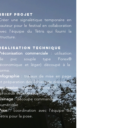
BRIEF PROJET
Créer une signalétique temporaire en
hauteur pour le festival en collaboration
avec l’équipe du Tétris qui fourni la
structure.
REALISATION TECHNIQUE
Préconisation commerciale
: utilisation
de pvc souple type Forex
®
(économique et léger) découpé à la
forme.
Infographie
: travaux de mise en page
et préparation des fichiers de découpe
Impression
: quadri - directe UV
(procédé économique)
Usinage
: découpe commande
numérique
Pose
: coordination avec l’équipe du
Tétris pour la pose.