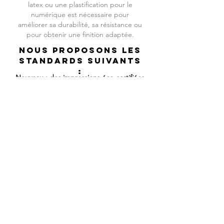
latex ou une plastification pour le
numérique est nécessaire pour
améliorer sa durabilité, sa résistance ou
pour obtenir une finition adaptée.
Nous proposons les
standards suivants
:
Nouveau : des impressions éco-certifiées
approuvées pour les écoles, hôpitaux et
lieux publics !
Impression :
recto, verso ou recto /
verso.
Technologie :
numérique quadri HD 11
couleurs + blanc (latex ou éco solvant),
sérigraphie, DAO.
Type de vinyle :
opaque, transparent,
diffusant, occultant, dépoli, micro
perforé, teinté masse, pochoir,
anti-vandalisme, rétro-réfléchissant,
magnétique ou magnétisable.
Qualité du vinyle :
court, moyen, long