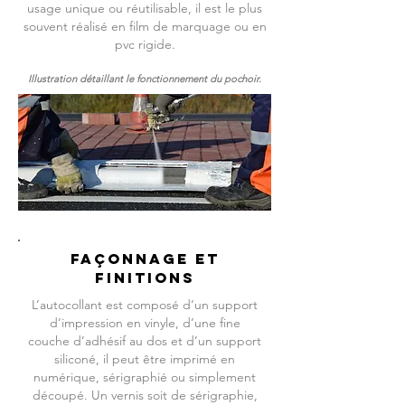
usage unique ou réutilisable, il est le plus
souvent réalisé en film de marquage ou en
pvc rigide.
Illustration détaillant le fonctionnement du pochoir.
Façonnage et
finitions
L’autocollant est composé d’un support
d’impression en vinyle, d’une fine
couche d’adhésif au dos et d’un support
siliconé, il peut être imprimé en
numérique, sérigraphié ou simplement
découpé.
Un vernis soit de sérigraphie,