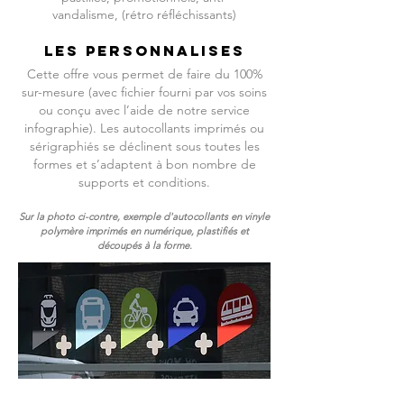
vandalisme, (rétro réfléchissants)
LES PERSONNALISES
Cette offre vous permet de faire du 100%
sur-mesure (avec fichier fourni par vos soins
ou conçu avec l’aide de notre service
infographie).
Les autocollants imprimés ou
sérigraphiés se déclinent sous toutes les
formes et s’adaptent à bon nombre de
supports et conditions.
Sur la photo ci-contre, exemple d'autocollants en vinyle
polymère imprimés en numérique, plastifiés et
découpés à la forme.